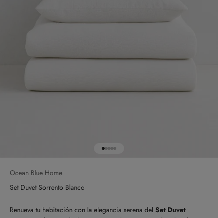
Ir al artículo 1
Ir al artículo 2
Ir al artículo 3
Ir al artículo 4
Ir al artículo 5
Ocean Blue Home
Set Duvet Sorrento Blanco
Renueva tu habitación con la elegancia serena del
Set
Duvet