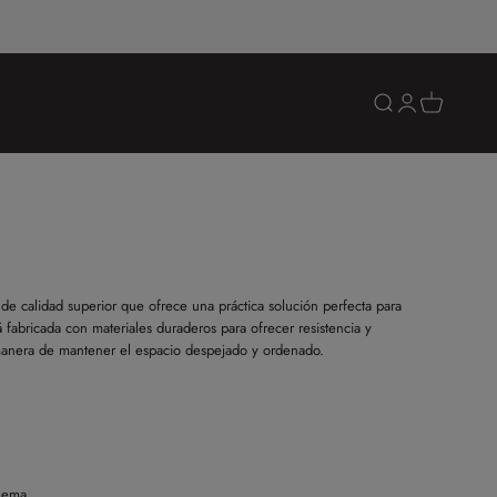
Abrir búsqueda
Abrir página de 
Abrir cesta
de calidad superior que ofrece una práctica solución perfecta para
 fabricada con materiales duraderos para ofrecer resistencia y
manera de mantener el espacio despejado y ordenado.
lema.