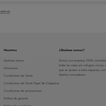
n.com.co
Nosotros
¿Quiénes somos?
Quiénes somos
Somos una empresa 100% colombia
todas las casas son refugios unicos,
Almacenes
que se ajusten a estos espacios, con
diseños innovadores.
Condiciones de Venta
Condiciones de Venta Papel de Colgadura
Condiciones de promociones
Política de garantía
Política de reembolso