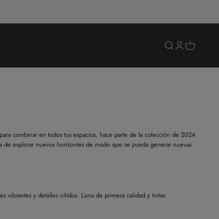
Abrir búsqueda
Abrir página de 
Abrir cesta
 para combinar en todos tus espacios, hace parte de la colección de 2024
ia de explorar nuevos horizontes de modo que se pueda generar nuevas
es vibrantes y detalles nítidos. Lona de primera calidad y tintas