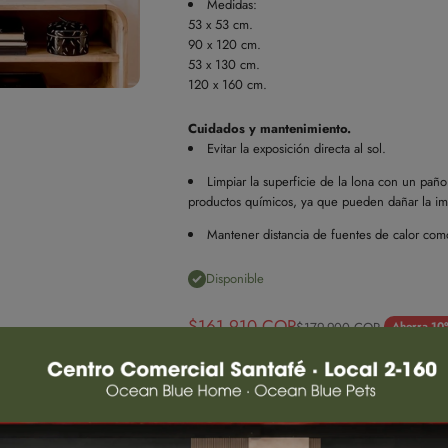
Medidas:
53 x 53 cm.
90 x 120 cm.
53 x 130 cm.
120 x 160 cm.
Cuidados y mantenimiento.
Evitar la exposición directa al sol.
Limpiar la superficie de la lona con un pañ
productos químicos, ya que pueden dañar la im
Mantener distancia de fuentes de calor com
Disponible
Precio de oferta
$161.910 COP
Precio normal
$179.900 COP
Ahorra 10
Elige el tamaño:
53x53
53x53
53x180
90x120