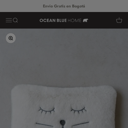
Ir al contenido
Envio Gratis en Bogotá
Abrir menú de navegación
Abrir búsqueda
Abrir c
Ocean Blue Home
Zoom