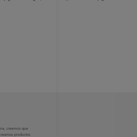
na, creemos que
 creamos productos