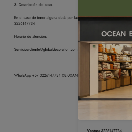
3. Descripción del caso.
En el caso de tener alguna duda por favor comunicarse con nosotros ví
3226147734
Horario de atención:
Servicioalcliente@globaldecoration.com.co
07:00AM- 04:00PM
WhatsApp +57 3226147734 08:00AM-10.00PM
Canales de atención
Ventas:
3226147734