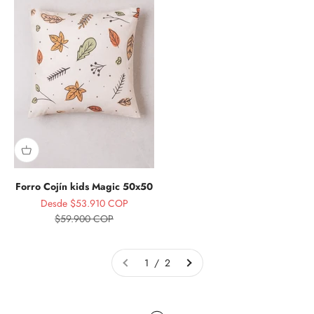
Forro Cojín kids Magic 50x50
Precio de oferta
Desde $53.910 COP
Precio normal
$59.900 COP
1 / 2