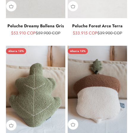
Peluche Dreamy Ballena Gris
Peluche Forest Arce Terra
Precio de oferta
Precio normal
Precio de oferta
Precio normal
$53.910 COP
$59.900 COP
$33.915 COP
$39.900 COP
Ahorra 15%
Ahorra 15%