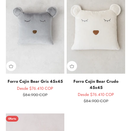
Forro Cojin Bear Gris 45x45
Forro Cojin Bear Crudo
45x45
Precio de oferta
Desde $76.410 COP
Precio de oferta
Precio normal
Desde $76.410 COP
$84.900 COP
Precio normal
$84.900 COP
Oferta