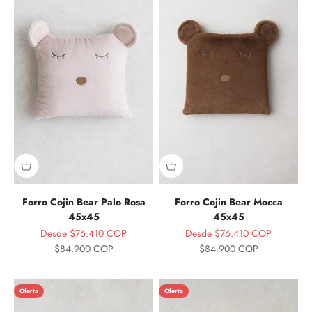
Forro Cojin Bear Palo Rosa
Forro Cojin Bear Mocca
45x45
45x45
Precio de oferta
Precio de oferta
Desde $76.410 COP
Desde $76.410 COP
Precio normal
Precio normal
$84.900 COP
$84.900 COP
Oferta
Oferta