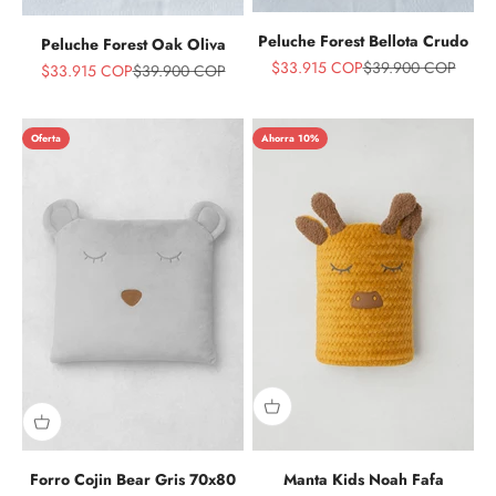
Peluche Forest Bellota Crudo
Peluche Forest Oak Oliva
Precio de oferta
Precio normal
$33.915 COP
$39.900 COP
Precio de oferta
Precio normal
$33.915 COP
$39.900 COP
Oferta
Ahorra 10%
Forro Cojin Bear Gris 70x80
Manta Kids Noah Fafa