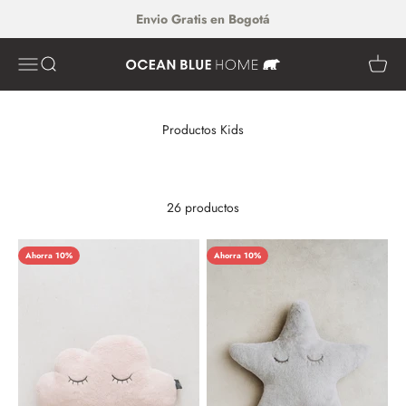
Ir al contenido
Envio Gratis en Bogotá
Abrir menú de navegación
Abrir búsqueda
Abrir c
Ocean Blue Home
26 productos
Ahorra 10%
Ahorra 10%