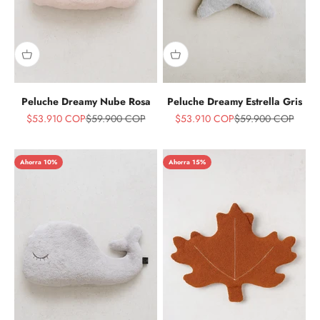
Peluche Dreamy Nube Rosa
Peluche Dreamy Estrella Gris
Precio de oferta
Precio normal
Precio de oferta
Precio normal
$53.910 COP
$59.900 COP
$53.910 COP
$59.900 COP
Ahorra 10%
Ahorra 15%