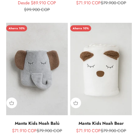
Precio de oferta
Precio de oferta
Precio normal
Desde $89.910 COP
$71.910 COP
$79.900 COP
Precio normal
$99.900 COP
Ahorra 10%
Ahorra 10%
Manta Kids Noah Balú
Manta Kids Noah Bear
Precio de oferta
Precio normal
Precio de oferta
Precio normal
$71.910 COP
$79.900 COP
$71.910 COP
$79.900 COP