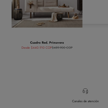
Cuadro Red. Primavera
Precio de oferta
Precio normal
Desde $440.910 COP
$489.900 COP
Canales de atención