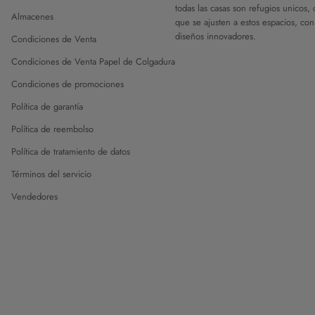
todas las casas son refugios unicos,
Almacenes
que se ajusten a estos espacios, con
diseños innovadores.
Condiciones de Venta
Condiciones de Venta Papel de Colgadura
Condiciones de promociones
Política de garantía
Política de reembolso
Política de tratamiento de datos
Términos del servicio
Vendedores