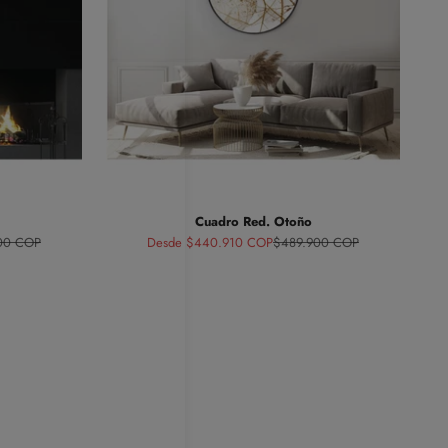
Cuadro Red. Otoño
normal
Precio de oferta
Precio normal
00 COP
Desde $440.910 COP
$489.900 COP