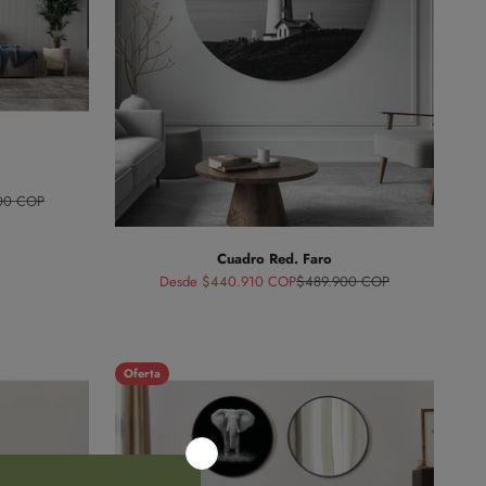
normal
00 COP
Cuadro Red. Faro
Precio de oferta
Precio normal
Desde $440.910 COP
$489.900 COP
Oferta